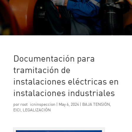
Documentación para
tramitación de
instalaciones eléctricas en
instalaciones industriales
por
root_icninspeccion
|
May 6, 2024
|
BAJA TENSIÓN
,
EICI
,
LEGALIZACIÓN