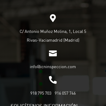

C/ Antonio Muñoz Molina, 1, Local 5
Rivas-Vaciamadrid (Madrid)

info@icninspeccion.com

918 795 703
916 057 746
/
SOLICÍTENOS INFORMACIÓN