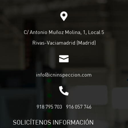

C/ Antonio Muñoz Molina, 1, Local 5
Rivas-Vaciamadrid (Madrid)

info@icninspeccion.com

918 795 703
916 057 746
/
SOLICÍTENOS INFORMACIÓN