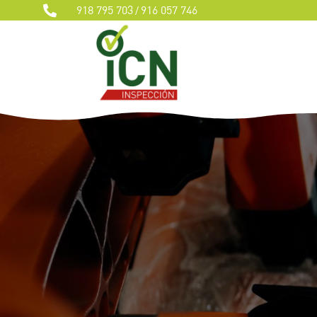
918 795 703
916 057 746

/