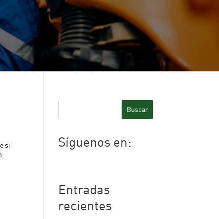
Buscar
Síguenos en:
e si
n
Facebook
Twitter
LinkedIn
Entradas
recientes