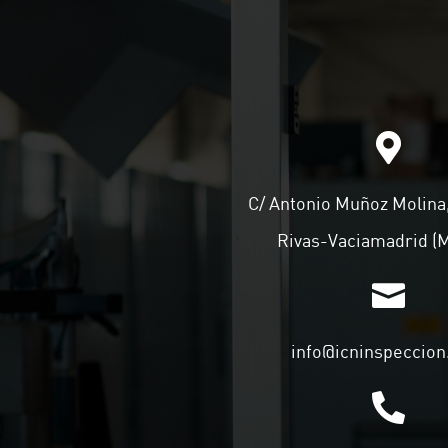

C/ Antonio Muñoz Molina,
Rivas-Vaciamadrid (

info@icninspeccio
