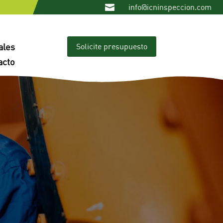
info@icninspeccion.com

Solicite presupuesto
ales
acto