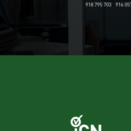
918 795 703
916 05
/