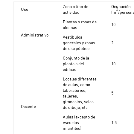
Zona o tipo de
Ocupación
2
Uso
actividad
(m
/persona
Plantas o zonas de
10
oficinas
Administrativo
Vestíbulos
generales y zonas
2
de uso público
Conjunto de la
planta o del
10
edificio
Locales diferentes
de aulas, como
laboratorios,
5
talleres,
gimnasios, salas
Docente
de dibujo, etc
Aulas (excepto de
escuelas
1,5
infantiles)