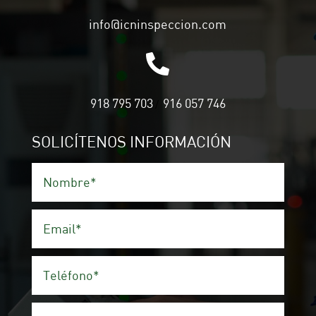
info@icninspeccion.com

918 795 703
916 057 746
/
SOLICÍTENOS INFORMACIÓN