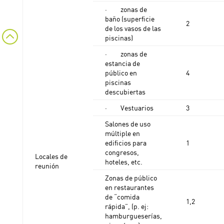
· zonas de
baño (superficie
2
de los vasos de las
:
piscinas)
· zonas de
estancia de
público en
4
piscinas
descubiertas
· Vestuarios
3
Salones de uso
múltiple en
edificios para
1
congresos,
Locales de
hoteles, etc.
reunión
Zonas de público
en restaurantes
de “comida
1,2
rápida”, (p. ej:
hamburgueserías,