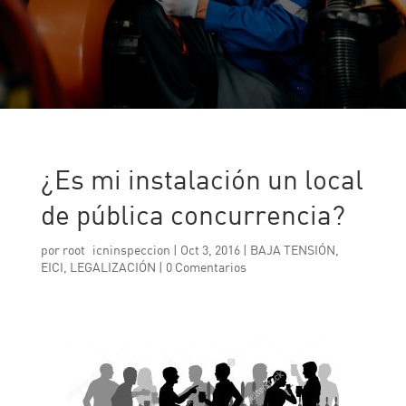
¿Es mi instalación un local
de pública concurrencia?
por
root_icninspeccion
|
Oct 3, 2016
|
BAJA TENSIÓN
,
EICI
,
LEGALIZACIÓN
|
0 Comentarios