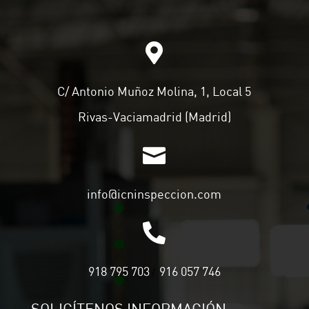

C/ Antonio Muñoz Molina, 1, Local 5
Rivas-Vaciamadrid (Madrid)

info@icninspeccion.com

918 795 703
916 057 746
/
SOLICÍTENOS INFORMACIÓN