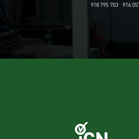
918 795 703
916 05
/