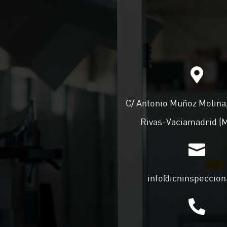

C/ Antonio Muñoz Molina,
Rivas-Vaciamadrid (

info@icninspeccio
