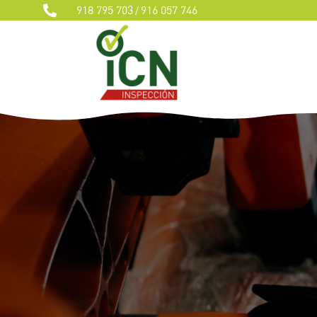
918 795 703
916 057 746

/