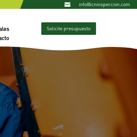
info@icninspeccion.com

Solicite presupuesto
ales
acto