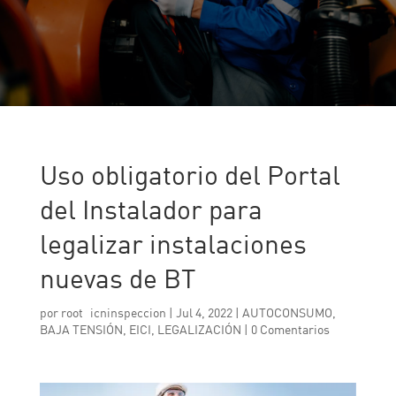
Uso obligatorio del Portal
del Instalador para
legalizar instalaciones
nuevas de BT
por
root_icninspeccion
|
Jul 4, 2022
|
AUTOCONSUMO
,
BAJA TENSIÓN
,
EICI
,
LEGALIZACIÓN
|
0 Comentarios