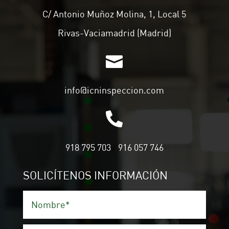
C/ Antonio Muñoz Molina, 1, Local 5
Rivas-Vaciamadrid (Madrid)

info@icninspeccion.com

918 795 703
916 057 746
/
SOLICÍTENOS INFORMACIÓN