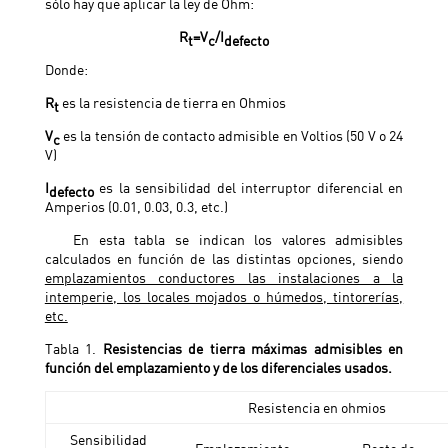
sólo hay que aplicar la ley de Ohm:
R
=V
/I
t
c
defecto
Donde:
R
es la resistencia de tierra en Ohmios
t
V
es la tensión de contacto admisible en Voltios (50 V o 24
c
V)
I
es la sensibilidad del interruptor diferencial en
defecto
Amperios (0.01, 0.03, 0.3, etc.)
En esta tabla se indican los valores admisibles
calculados en función de las distintas opciones, siendo
emplazamientos conductores las instalaciones a la
intemperie, los locales mojados o húmedos, tintorerías,
etc.
Tabla 1.
Resistencias de tierra máximas admisibles en
función del emplazamiento y de los diferenciales usados.
Resistencia en ohmios
Sensibilidad