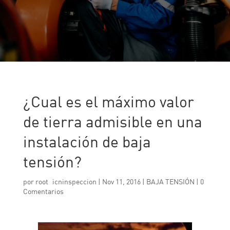
¿Cual es el máximo valor
de tierra admisible en una
instalación de baja
tensión?
por
root_icninspeccion
|
Nov 11, 2016
|
BAJA TENSIÓN
|
0
Comentarios