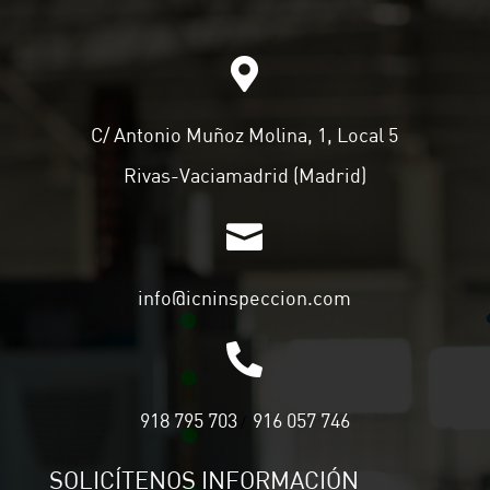

C/ Antonio Muñoz Molina, 1, Local 5
Rivas-Vaciamadrid (Madrid)

info@icninspeccion.com

918 795 703
916 057 746
/
SOLICÍTENOS INFORMACIÓN