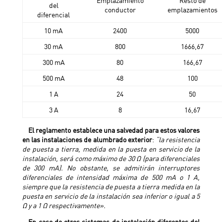
Emplazamiento
Resto de
del
conductor
emplazamientos
diferencial
10 mA
2400
5000
30 mA
800
1666,67
300 mA
80
166,67
500 mA
48
100
1 A
24
50
3 A
8
16,67
El reglamento establece una salvedad para estos valores
en las instalaciones de alumbrado exterior
:
“la resistencia
de puesta a tierra, medida en la puesta en servicio de la
instalación, será como máximo de 30 Ω (para diferenciales
de 300 mA). No obstante, se admitirán interruptores
diferenciales de intensidad máxima de 500 mA o 1 A,
siempre que la resistencia de puesta a tierra medida en la
puesta en servicio de la instalación sea inferior o igual a 5
Ω y a 1 Ω respectivamente».
En caso de otros sistemas de instalación diferentes del